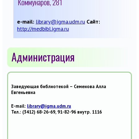
Коммунаров, 281
e-mail:
library@igma.udm.ru
Сайт:
http://medbibl.igma.ru
Администрация
З
аведующая библиотекой –
Семенова Алла
Евгеньевна
E-mail:
library@igma.udm.ru
Тел.: (3412) 68-26-69, 91-82-96 внутр. 1116