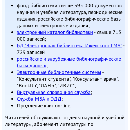
фонд библиотеки свыше 395 000 документов:
научная и учебная литература, периодические
издания, российские библиографические базы
данных и электронные издания;
электронный каталог библиотеки
- свыше 715
000 записей;
БД "Электронная библиотека Ижевского ГМУ"
-
729 записей
российские и зарубежные библиографические
базы данных
;
Электронные библиотечные системы
-
"Консультант студента", "Консультант врача",
"BookUp", "ЛАНЬ", "ИВИС";
Виртуальная справочная служба
;
Служба МБА и ЭДД
;
Продление книг on-line.
Читателей обслуживают: отделы научной и учебной
литературы, абонемент литературы по