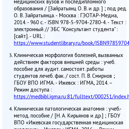
медицинских вузов и последипломного
образования / [Зайратьянц О. В. и др. ] ; под ред.
О. В. Зайратьянца. - Москва : ГЭОТАР-Медиа,
2014. - 960 с. - ISBN 978-5-9704-2780-4. - Текст :
электронный // ЭБС "Консультант студента" :
[сайт]. - URL :
https://www.studentlibrary.ru/book/ISBN9785970
Клиническая морфология болезней, вызванных
действием факторов внешней среды : учеб.
пособие для аудит. самостоят. работы
студентов лечеб. фак. / сост. П. В. Смирнов ;
ГБОУ ВПО ИГМА. - Ижевск : ИГМА, 2014. –
Режим доступа :
https://medbibl.igma.ru:81/fulltext/000251/index.
Клиническая патологическая анатомия : учеб.-
метод. пособие / [Н. А. Кирьянов и др.] ; ГБОУ
ВПО «Ижевская государственная медицинская