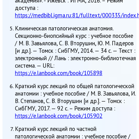
академия». - Ижевск : ИГМА, 2016. – Режим
доступа :
https://medbibl.igma.ru:81/fulltext/000335/index.
Клиническая патологическая анатомия.
Секционно-биопсийный курс : учебное пособие
/ М. В. Завьялова, С. В. Вторушин, Ю. М. Падеров
[и др.]. — Томск : СибГМУ, 2014. — 34 с. — Текст :
электронный // Лань : электронно-библиотечная
система. — URL:
https://e.lanbook.com/book/105898
Краткий курс лекций по общей патологической
анатомии : учебное пособие / М. В. Завьялова, И.
В. Степанов, С. В. Вторушин [и др.]. — Томск :
СибГМУ, 2017. — 92 с. – Режим доступа :
https://e.lanbook.com/book/105902
Краткий курс лекций по частной
патологической анатомии : учебное пособие /